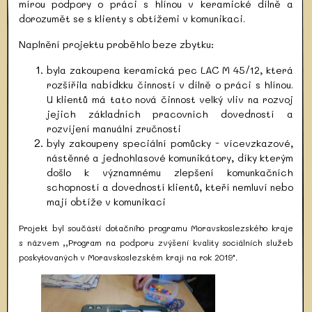
mírou podpory o práci s hlínou v keramické dílně a
dorozumět se s klienty s obtížemi v komunikaci.
Naplnění projektu proběhlo beze zbytku:
byla zakoupena keramická pec LAC M 45/12, která
rozšířila nabídkku činností v dílně o práci s hlínou.
U klientů má tato nová činnost velký vliv na rozvoj
jejich základních pracovních dovedností a
rozvíjení manuální zručnosti
byly zakoupeny speciální pomůcky - vícevzkazové,
nástěnné a jednohlasové komunikátory, díky kterým
došlo k významnému zlepšení komunkačních
schopností a dovedností klientů, kteří nemluví nebo
mají obtíže v komunikaci
Projekt byl součástí dotačního programu Moravskoslezského kraje
s názvem ,,
Program na podporu zvýšení kvality sociálních služeb
poskytovaných v Moravskoslezském kraji na rok 2019"
.