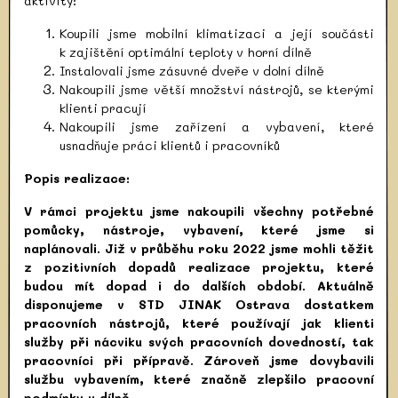
aktivity:
Koupili jsme mobilní klimatizaci a její součásti
k zajištění optimální teploty v horní dílně
Instalovali jsme zásuvné dveře v dolní dílně
Nakoupili jsme větší množství nástrojů, se kterými
klienti pracují
Nakoupili jsme zařízení a vybavení, které
usnadňuje práci klientů i pracovníků
Popis realizace:
V rámci projektu jsme nakoupili všechny potřebné
pomůcky, nástroje, vybavení, které jsme si
naplánovali. Již v průběhu roku 2022 jsme mohli těžit
z pozitivních dopadů realizace projektu, které
budou mít dopad i do dalších období. Aktuálně
disponujeme v STD JINAK Ostrava dostatkem
pracovních nástrojů, které používají jak klienti
služby při nácviku svých pracovních dovedností, tak
pracovníci při přípravě. Zároveň jsme dovybavili
službu vybavením, které značně zlepšilo pracovní
podmínky v dílně.